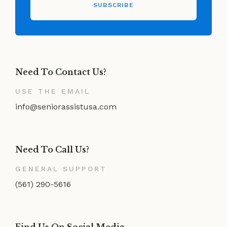
SUBSCRIBE
Need To Contact Us?
USE THE EMAIL
info@seniorassistusa.com
Need To Call Us?
GENERAL SUPPORT
(561) 290-5616
Find Us On Social Media