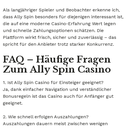
Als langjähriger Spieler und Beobachter erkenne ich,
dass Ally Spin besonders für diejenigen interessant ist,
die auf eine moderne Casino-Erfahrung Wert legen
und schnelle Zahlungsoptionen schätzen. Die
Plattform wirkt frisch, sicher und zuverlässig – das
spricht für den Anbieter trotz starker Konkurrenz.
FAQ – Häufige Fragen
Zum Ally Spin Casino
1. Ist Ally Spin Casino für Einsteiger geeignet?
Ja, dank einfacher Navigation und verständlicher
Bonusregeln ist das Casino auch für Anfänger gut
geeignet.
2. Wie schnell erfolgen Auszahlungen?
Auszahlungen dauern meist zwischen wenigen