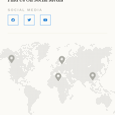
SOCIAL MEDIA