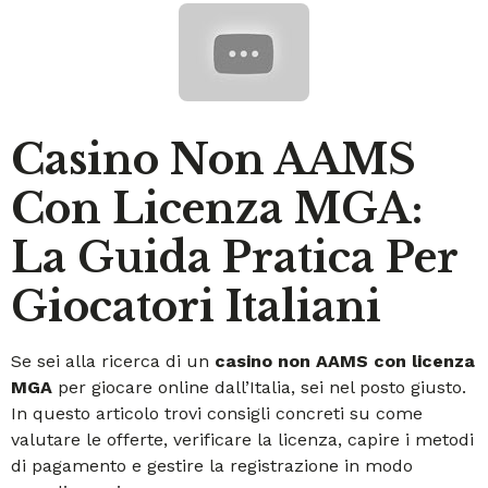
Casino Non AAMS
Con Licenza MGA:
La Guida Pratica Per
Giocatori Italiani
Se sei alla ricerca di un
casino non AAMS con licenza
MGA
per giocare online dall’Italia, sei nel posto giusto.
In questo articolo trovi consigli concreti su come
valutare le offerte, verificare la licenza, capire i metodi
di pagamento e gestire la registrazione in modo