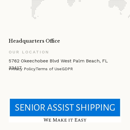
Headquarters Office
OUR LOCATION
5762 Okeechobee Blvd West Palm Beach, FL
33417
Privacy Policy
Terms of Use
GDPR