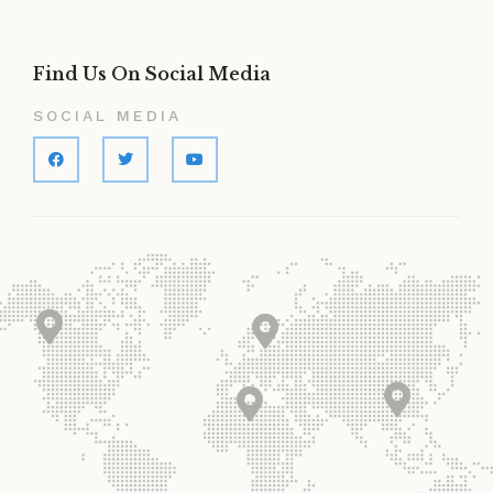
Find Us On Social Media
SOCIAL MEDIA