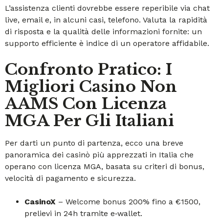
L’assistenza clienti dovrebbe essere reperibile via chat
live, email e, in alcuni casi, telefono. Valuta la rapidità
di risposta e la qualità delle informazioni fornite: un
supporto efficiente è indice di un operatore affidabile.
Confronto Pratico: I
Migliori Casino Non
AAMS Con Licenza
MGA Per Gli Italiani
Per darti un punto di partenza, ecco una breve
panoramica dei casinò più apprezzati in Italia che
operano con licenza MGA, basata su criteri di bonus,
velocità di pagamento e sicurezza.
CasinoX
– Welcome bonus 200% fino a €1500,
prelievi in 24h tramite e‑wallet.