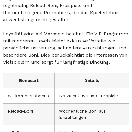
regelmäßig Reload-Boni, Freispiele und
themenbezogene Promotions, die das Spielerlebnis
abwechslungsreich gestalten.
Loyalität wird bei Morospin belohnt: Ein VIP-Programm
mit mehreren Levels bietet exklusive Vorteile wie
persönliche Betreuung, schnellere Auszahlungen und
besondere Boni. Dies berücksichtigt die Interessen von
Vielspielern und sorgt für langfristige Bindung.
Bonusart
Details
Willkommensbonus
Bis zu 500 € + 150 Freispiele
Reload-Boni
Wöchentliche Boni auf
Einzahlungen