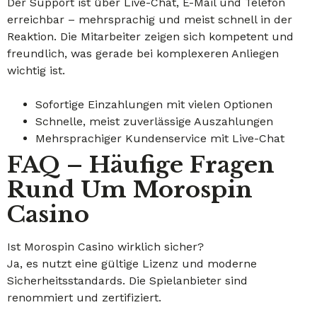
Der Support ist über Live-Chat, E-Mail und Telefon
erreichbar – mehrsprachig und meist schnell in der
Reaktion. Die Mitarbeiter zeigen sich kompetent und
freundlich, was gerade bei komplexeren Anliegen
wichtig ist.
Sofortige Einzahlungen mit vielen Optionen
Schnelle, meist zuverlässige Auszahlungen
Mehrsprachiger Kundenservice mit Live-Chat
FAQ – Häufige Fragen
Rund Um Morospin
Casino
Ist Morospin Casino wirklich sicher?
Ja, es nutzt eine gültige Lizenz und moderne
Sicherheitsstandards. Die Spielanbieter sind
renommiert und zertifiziert.