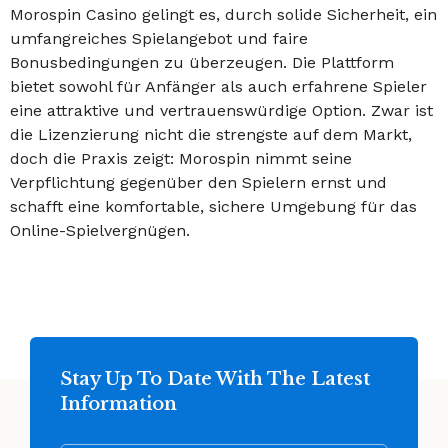
Morospin Casino gelingt es, durch solide Sicherheit, ein
umfangreiches Spielangebot und faire
Bonusbedingungen zu überzeugen. Die Plattform
bietet sowohl für Anfänger als auch erfahrene Spieler
eine attraktive und vertrauenswürdige Option. Zwar ist
die Lizenzierung nicht die strengste auf dem Markt,
doch die Praxis zeigt: Morospin nimmt seine
Verpflichtung gegenüber den Spielern ernst und
schafft eine komfortable, sichere Umgebung für das
Online-Spielvergnügen.
Stay Up To Date With The Latest
Information