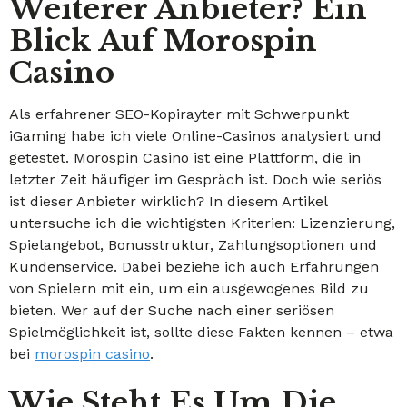
Weiterer Anbieter? Ein
Blick Auf Morospin
Casino
Als erfahrener SEO-Kopirayter mit Schwerpunkt
iGaming habe ich viele Online-Casinos analysiert und
getestet. Morospin Casino ist eine Plattform, die in
letzter Zeit häufiger im Gespräch ist. Doch wie seriös
ist dieser Anbieter wirklich? In diesem Artikel
untersuche ich die wichtigsten Kriterien: Lizenzierung,
Spielangebot, Bonusstruktur, Zahlungsoptionen und
Kundenservice. Dabei beziehe ich auch Erfahrungen
von Spielern mit ein, um ein ausgewogenes Bild zu
bieten. Wer auf der Suche nach einer seriösen
Spielmöglichkeit ist, sollte diese Fakten kennen – etwa
bei
morospin casino
.
Wie Steht Es Um Die