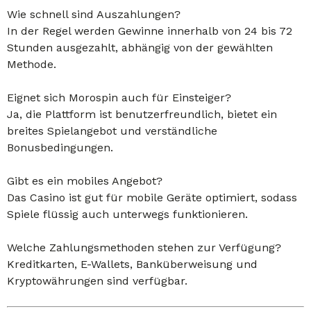
Wie schnell sind Auszahlungen?
In der Regel werden Gewinne innerhalb von 24 bis 72
Stunden ausgezahlt, abhängig von der gewählten
Methode.
Eignet sich Morospin auch für Einsteiger?
Ja, die Plattform ist benutzerfreundlich, bietet ein
breites Spielangebot und verständliche
Bonusbedingungen.
Gibt es ein mobiles Angebot?
Das Casino ist gut für mobile Geräte optimiert, sodass
Spiele flüssig auch unterwegs funktionieren.
Welche Zahlungsmethoden stehen zur Verfügung?
Kreditkarten, E-Wallets, Banküberweisung und
Kryptowährungen sind verfügbar.