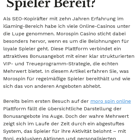
Spieler Bereit?
Als SEO-Kopiräfter mit zehn Jahren Erfahrung im
iGaming-Bereich habe ich viele Online-Casinos unter
die Lupe genommen. Morospin Casino sticht dabei
besonders hervor, wenn es um die Belohnungen für
loyale Spieler geht. Diese Plattform verbindet ein
attraktives Bonusangebot mit einer klar strukturierten
VIP- und Treueprogramm-Strategie, die echten
Mehrwert bietet. In diesem Artikel erfahren Sie, was
Morospin für regelmäßige Spieler bereithält und wie
sich das von anderen Angeboten abhebt.
Bereits beim ersten Besuch auf der
moro spin online
Plattform fällt die übersichtliche Darstellung der
Bonusangebote ins Auge. Doch der wahre Mehrwert
zeigt sich im Laufe der Zeit durch ein abgestuftes
System, das Spieler für ihre Aktivität belohnt – mit
Boni, exklusiven Aktionen und personalisierten