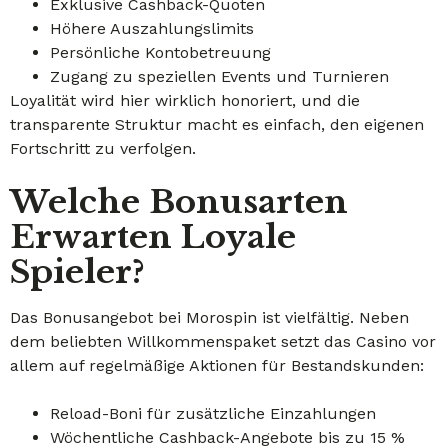
Exklusive Cashback-Quoten
Höhere Auszahlungslimits
Persönliche Kontobetreuung
Zugang zu speziellen Events und Turnieren
Loyalität wird hier wirklich honoriert, und die
transparente Struktur macht es einfach, den eigenen
Fortschritt zu verfolgen.
Welche Bonusarten
Erwarten Loyale
Spieler?
Das Bonusangebot bei Morospin ist vielfältig. Neben
dem beliebten Willkommenspaket setzt das Casino vor
allem auf regelmäßige Aktionen für Bestandskunden:
Reload-Boni für zusätzliche Einzahlungen
Wöchentliche Cashback-Angebote bis zu 15 %